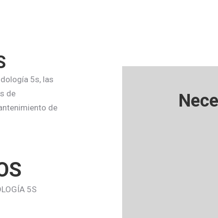
S
ología 5s, las
es de
Nece
mantenimiento de
OS
OLOGÍA 5S