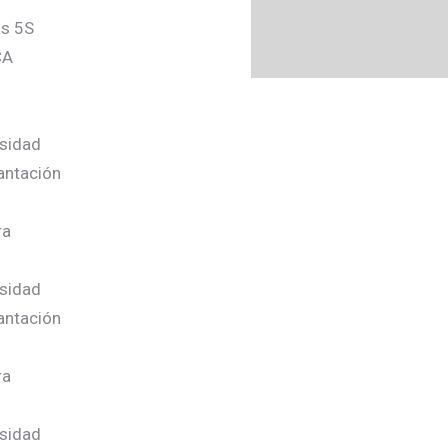
as 5S
CA
esidad
lantación
ra
esidad
lantación
ra
esidad