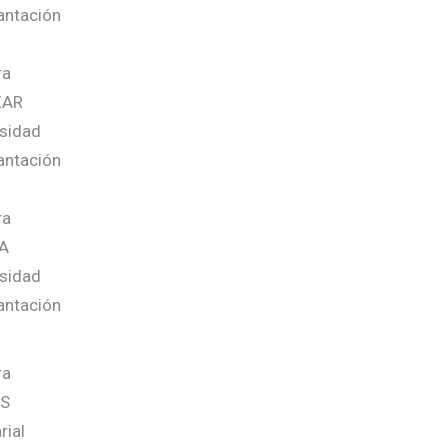
lantación
ra
ZAR
esidad
lantación
ra
NA
esidad
lantación
ra
5S
ial