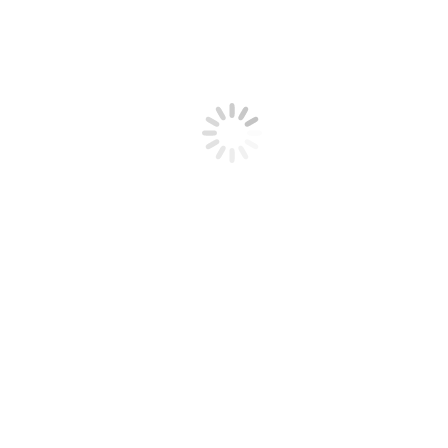
OBJETIVOS
Aplicar la robótica a los procesos industriales
CONTENIDOS
1. INTRODUCCIÓN:
1.1. Antecedentes históricos: Origen y desarrollo de la