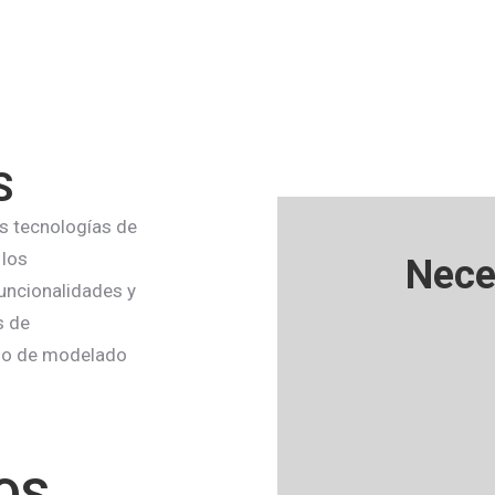
S
as tecnologías de
 los
Nece
uncionalidades y
s de
eño de modelado