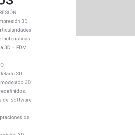
OS
PRESIÓN
impresión 3D
rticularidades
aracterísticas.
ra 3D – FDM:
a
DO
odelado 3D
e modelado 3D.
redefinidos.
s del software
aptaciones de
modelos 3D.