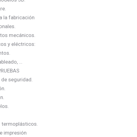
re.
 la fabricación
onales.
entos mecánicos.
s y eléctricos:
ntos.
ableado, …
 PRUEBAS
 de seguridad.
ón.
n.
los.
s termoplásticos.
de impresión