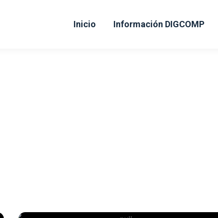
Inicio
Información DIGCOMP
GG0016 - DISEÑO ASISTIDO AUTO
Esta acción formativa se desarrolla en direfentes c
Selecciona el centro a continuación