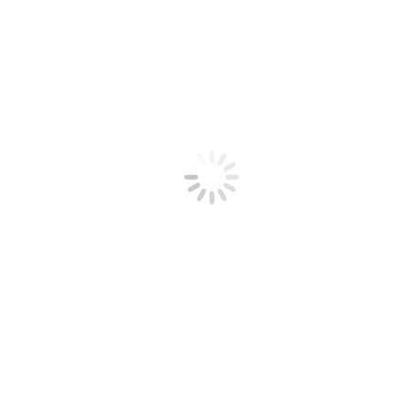
ta acción formativa se desarrolla en direfentes centros
Selecciona el centro a continuación