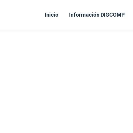
Inicio
Información DIGCOMP
 DE DISEÑO Y CÁLCULO DE 
DE CLIMATIZACIÓN
Esta acción formativa se desarrolla en direfentes centros.
Selecciona el centro a continuación