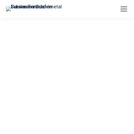
SERVICIOS (OTROS)
Peluquería, institutos de belleza,
gimnasios y similares, Seguridad
privada, Servicio doméstico, Servicios
(Otros), Empleados de fincas urbanas,
Servicios funerarios, Limpieza, lavado
y planchado de ropa