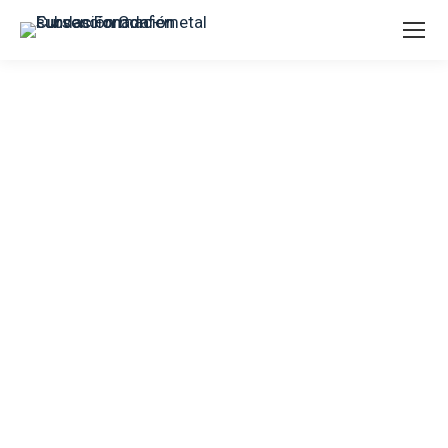
INFORMACIÓN,
COMUNICACIÓN Y ARTES
GRÁFICAS
Artes gráficas, Editoriales,
Comunicación, Producción audiovisual,
Publicidad